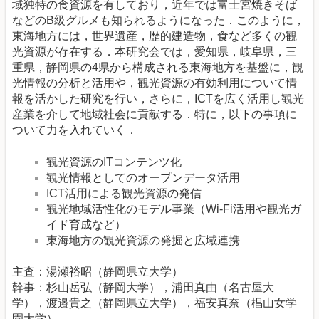
域独特の食資源を有しており，近年では富士宮焼きそば
などのB級グルメも知られるようになった．このように，
東海地方には，世界遺産，歴的建造物，食など多くの観
光資源が存在する．本研究会では，愛知県，岐阜県，三
重県，静岡県の4県から構成される東海地方を基盤に，観
光情報の分析と活用や，観光資源の有効利用について情
報を活かした研究を行い，さらに，ICTを広く活用し観光
産業を介して地域社会に貢献する．特に，以下の事項に
ついて力を入れていく．
観光資源のITコンテンツ化
観光情報としてのオープンデータ活用
ICT活用による観光資源の発信
観光地域活性化のモデル事業（Wi-Fi活用や観光ガ
イド育成など）
東海地方の観光資源の発掘と広域連携
主査：湯瀬裕昭（静岡県立大学）
幹事：杉山岳弘（静岡大学），浦田真由（名古屋大
学），渡邉貴之（静岡県立大学），福安真奈（椙山女学
園大学）